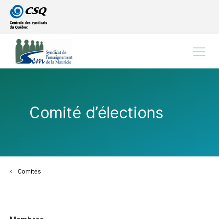
Passer
Passer
au
au
menu
contenu
principal
Menu
Comité d’élections
Comités