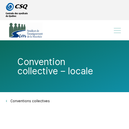
Passer
Passer
au
au
menu
contenu
principal
Menu
Convention
collective – locale
Conventions collectives