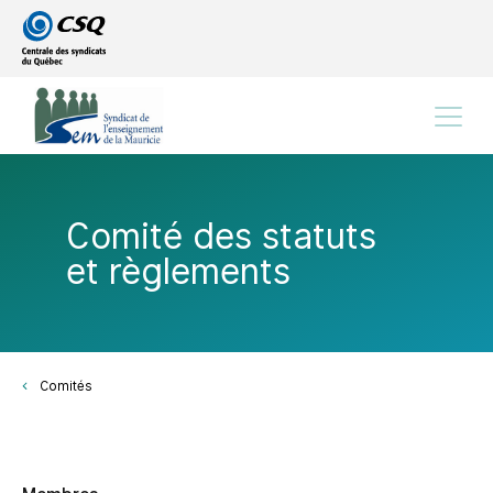
Passer
Passer
au
au
menu
contenu
principal
Menu
Comité des statuts
et règlements
Comités